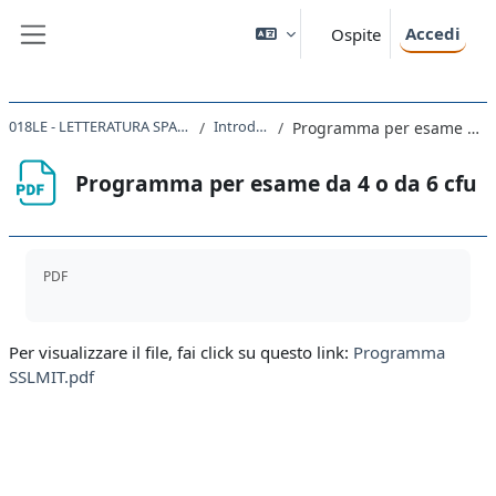
Vai al contenuto principale
Accedi
Ospite
Pannello laterale
018LE - LETTERATURA SPAGNOLA I 2022
Introduzione
Programma per esame da 4 o da 6 cfu
Programma per esame da 4 o da 6 cfu
Aggregazione dei criteri
PDF
Per visualizzare il file, fai click su questo link:
Programma
SSLMIT.pdf