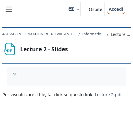
Vai al contenuto principale
Accedi
Ospite
Pannello laterale
481SM - INFORMATION RETRIEVAL AND DATA VISUALIZATION 2022
Information Retrieval
Lecture 2 - Slides
Lecture 2 - Slides
Aggregazione dei criteri
PDF
Per visualizzare il file, fai click su questo link:
Lecture 2.pdf