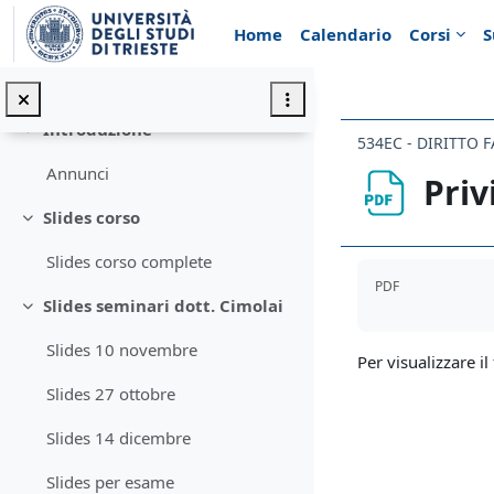
Vai al contenuto principale
Home
Calendario
Corsi
S
Introduzione
Minimizza
534EC - DIRITTO 
Annunci
Priv
Slides corso
Minimizza
Slides corso complete
Aggregazione de
PDF
Slides seminari dott. Cimolai
Minimizza
Slides 10 novembre
Per visualizzare il 
Slides 27 ottobre
Slides 14 dicembre
Slides per esame