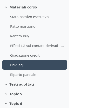
Materiali corso
Minimizza
Stato passivo esecutivo
Patto marciano
Rent to buy
Effetti LG sui contatti derivati - art. 203 TUF
Gradazione crediti
Privilegi
Riparto parziale
Testi adottati
Minimizza
Topic 5
Minimizza
Topic 6
Minimizza