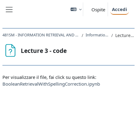
Vai al contenuto principale
Accedi
Ospite
Pannello laterale
481SM - INFORMATION RETRIEVAL AND DATA VISUALIZATION 2022
Information Retrieval
Lecture 3 - code
Lecture 3 - code
Aggregazione dei criteri
Per visualizzare il file, fai click su questo link:
BooleanRetrievalWithSpellingCorrection.ipynb