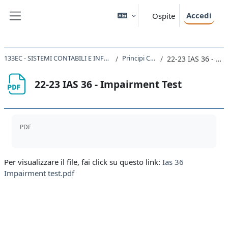
Vai al contenuto principale
Accedi
Ospite
Pannello laterale
133EC - SISTEMI CONTABILI E INFORMAZIONE D'IMPRESA 2022
Principi Contabili IFRS
22-23 IAS 36 - Impairment Test
22-23 IAS 36 - Impairment Test
Aggregazione dei criteri
PDF
Per visualizzare il file, fai click su questo link:
Ias 36
Impairment test.pdf