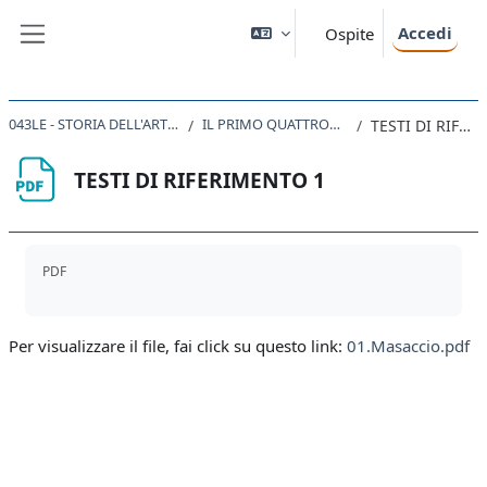
Vai al contenuto principale
Accedi
Ospite
Pannello laterale
043LE - STORIA DELL'ARTE MODERNA 2022
IL PRIMO QUATTROCENTO A FIRENZE
TESTI DI RIFERIMENTO 1
TESTI DI RIFERIMENTO 1
Aggregazione dei criteri
PDF
Per visualizzare il file, fai click su questo link:
01.Masaccio.pdf