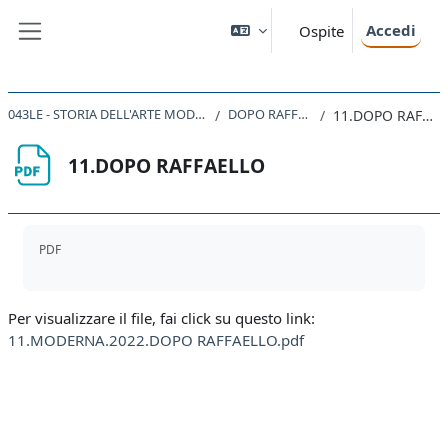
Vai al contenuto principale
Accedi
Ospite
Pannello laterale
043LE - STORIA DELL'ARTE MODERNA 2022
DOPO RAFFAELLO
11.DOPO RAFFAELLO
11.DOPO RAFFAELLO
Aggregazione dei criteri
PDF
Per visualizzare il file, fai click su questo link:
11.MODERNA.2022.DOPO RAFFAELLO.pdf