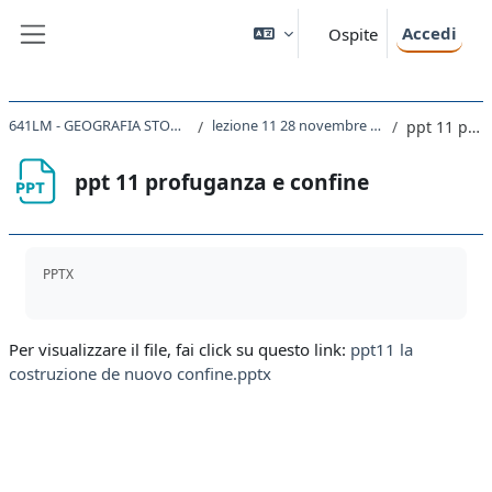
Vai al contenuto principale
Accedi
Ospite
Pannello laterale
641LM - GEOGRAFIA STORICA DELL'ODIERNO FRIULI VENEZIA GIULIA 2022
lezione 11 28 novembre 022. le conseguenze del conflitto sul territorio
ppt 11 profuganza e confine
ppt 11 profuganza e confine
Aggregazione dei criteri
PPTX
Per visualizzare il file, fai click su questo link:
ppt11 la
costruzione de nuovo confine.pptx