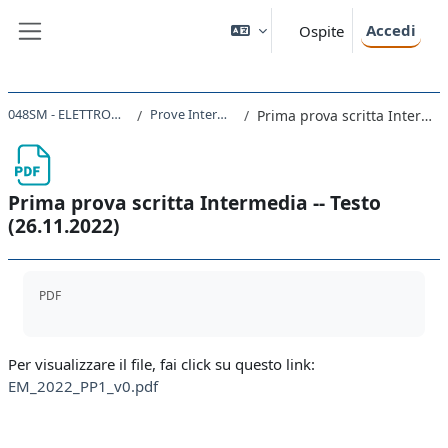
Vai al contenuto principale
Accedi
Ospite
Pannello laterale
048SM - ELETTROMAGNETISMO 2022
Prove Intermedie 2022-2023
Prima prova scritta Intermedia -- Testo (26.11.2022)
Prima prova scritta Intermedia -- Testo
(26.11.2022)
Aggregazione dei criteri
PDF
Per visualizzare il file, fai click su questo link:
EM_2022_PP1_v0.pdf