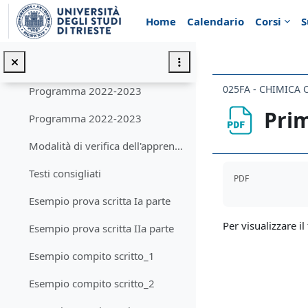
Vai al contenuto principale
Contenuti del corso
Home
Calendario
Corsi
S
Obiettivi formativi
Prerequisiti
025FA - CHIMICA
Programma 2022-2023
Prim
Programma 2022-2023
Modalità di verifica dell'apprendimento
Aggregazione de
Testi consigliati
PDF
Esempio prova scritta Ia parte
Per visualizzare il 
Esempio prova scritta IIa parte
Esempio compito scritto_1
Esempio compito scritto_2