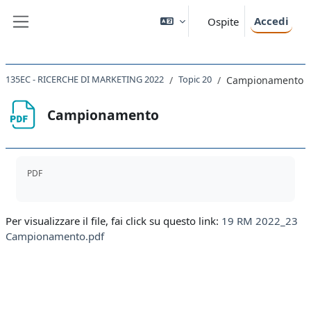
Vai al contenuto principale
Accedi
Ospite
Pannello laterale
135EC - RICERCHE DI MARKETING 2022
Topic 20
Campionamento
Campionamento
Aggregazione dei criteri
PDF
Per visualizzare il file, fai click su questo link:
19 RM 2022_23
Campionamento.pdf