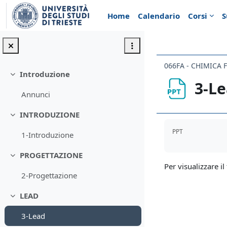
Vai al contenuto principale
Home
Calendario
Corsi
S
066FA - CHIMICA
Introduzione
Minimizza
3-L
Annunci
INTRODUZIONE
Minimizza
Aggregazione de
PPT
1-Introduzione
PROGETTAZIONE
Minimizza
Per visualizzare il 
2-Progettazione
LEAD
Minimizza
3-Lead