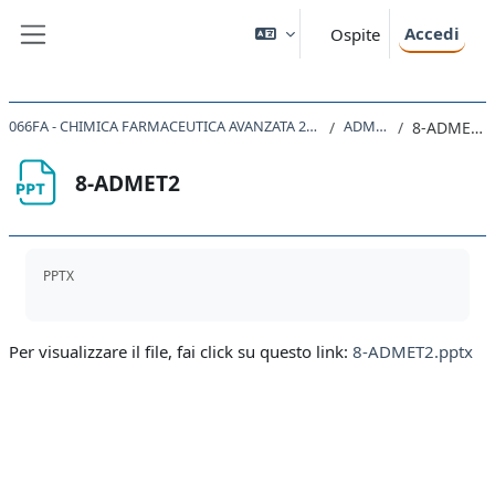
Vai al contenuto principale
Accedi
Ospite
Pannello laterale
066FA - CHIMICA FARMACEUTICA AVANZATA 2022
ADMET
8-ADMET2
8-ADMET2
Aggregazione dei criteri
PPTX
Per visualizzare il file, fai click su questo link:
8-ADMET2.pptx