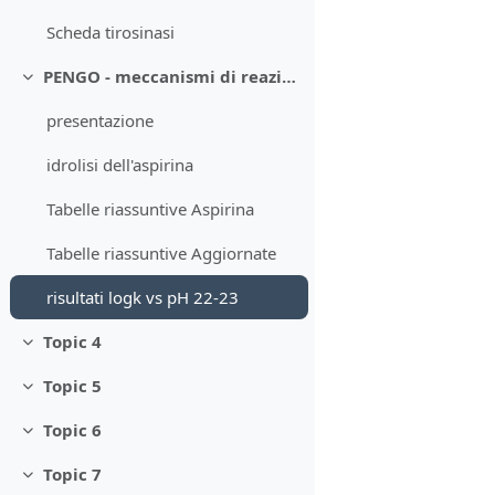
Scheda tirosinasi
PENGO - meccanismi di reazione
Minimizza
presentazione
idrolisi dell'aspirina
Tabelle riassuntive Aspirina
Tabelle riassuntive Aggiornate
risultati logk vs pH 22-23
Topic 4
Minimizza
Topic 5
Minimizza
Topic 6
Minimizza
Topic 7
Minimizza