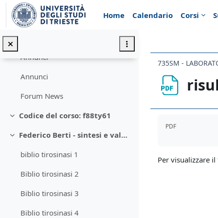
Vai al contenuto principale
Home
Calendario
Corsi
S
Introduzione
Minimizza
Annunci
735SM - LABORAT
Annunci
risu
Forum News
Codice del corso: f88ty61
Aggregazione de
Minimizza
PDF
Federico Berti - sintesi e valutazione di inibitori della tirosinasi
Minimizza
biblio tirosinasi 1
Per visualizzare il 
Biblio tirosinasi 2
Biblio tirosinasi 3
Biblio tirosinasi 4