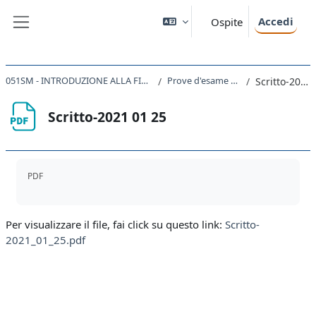
Vai al contenuto principale
Accedi
Ospite
Pannello laterale
051SM - INTRODUZIONE ALLA FISICA TEORICA 2022
Prove d'esame a.a. 2019/20
Scritto-2021 01 25
Scritto-2021 01 25
Aggregazione dei criteri
PDF
Per visualizzare il file, fai click su questo link:
Scritto-
2021_01_25.pdf