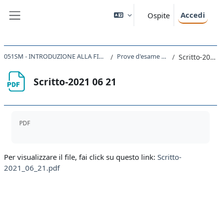
Vai al contenuto principale
Accedi
Ospite
Pannello laterale
051SM - INTRODUZIONE ALLA FISICA TEORICA 2022
Prove d'esame a.a. 2020/21
Scritto-2021 06 21
Scritto-2021 06 21
Aggregazione dei criteri
PDF
Per visualizzare il file, fai click su questo link:
Scritto-
2021_06_21.pdf