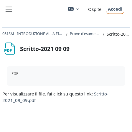
Vai al contenuto principale
Accedi
Ospite
Pannello laterale
051SM - INTRODUZIONE ALLA FISICA TEORICA 2022
Prove d'esame a.a. 2020/21
Scritto-2021 09 09
Scritto-2021 09 09
Aggregazione dei criteri
PDF
Per visualizzare il file, fai click su questo link:
Scritto-
2021_09_09.pdf