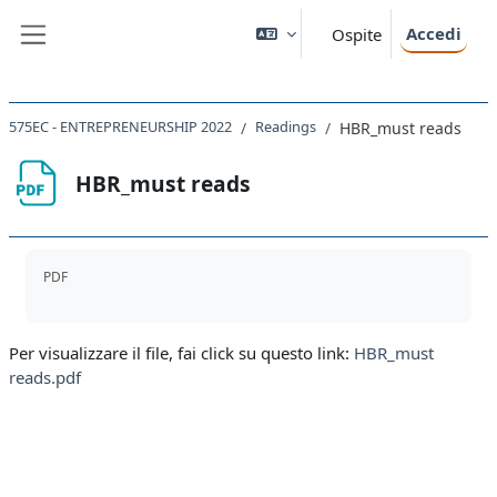
Vai al contenuto principale
Accedi
Ospite
Pannello laterale
575EC - ENTREPRENEURSHIP 2022
Readings
HBR_must reads
HBR_must reads
Aggregazione dei criteri
PDF
Per visualizzare il file, fai click su questo link:
HBR_must
reads.pdf