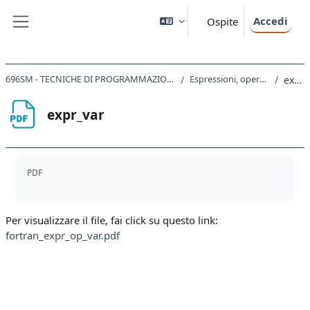
Vai al contenuto principale
Accedi
Ospite
Pannello laterale
696SM - TECNICHE DI PROGRAMMAZIONE IN CHIMICA COMPUTAZIONALE 2022
Espressioni, operazioni e variabili
expr_var
expr_var
Aggregazione dei criteri
PDF
Per visualizzare il file, fai click su questo link:
fortran_expr_op_var.pdf