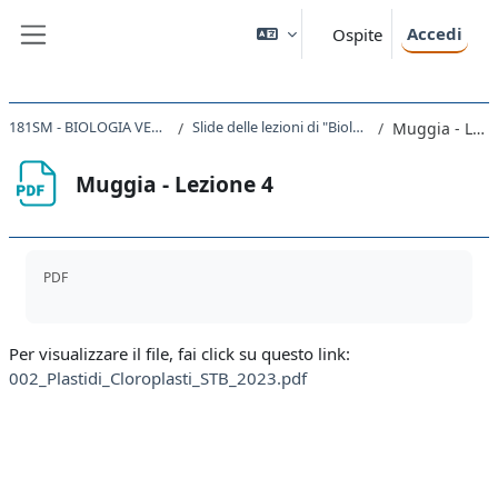
Vai al contenuto principale
Accedi
Ospite
Pannello laterale
181SM - BIOLOGIA VEGETALE 2022
Slide delle lezioni di "Biologia vegetale"
Muggia - Lezione 4
Muggia - Lezione 4
Aggregazione dei criteri
PDF
Per visualizzare il file, fai click su questo link:
002_Plastidi_Cloroplasti_STB_2023.pdf