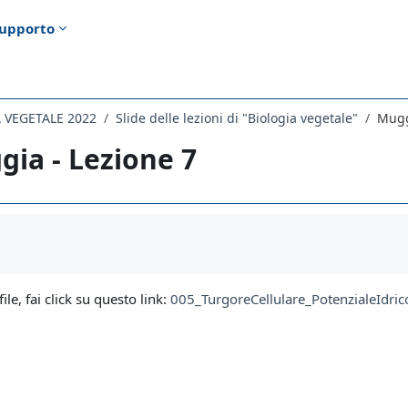
upporto
 VEGETALE 2022
Slide delle lezioni di "Biologia vegetale"
Mugg
ia - Lezione 7
i criteri
file, fai click su questo link:
005_TurgoreCellulare_PotenzialeIdri