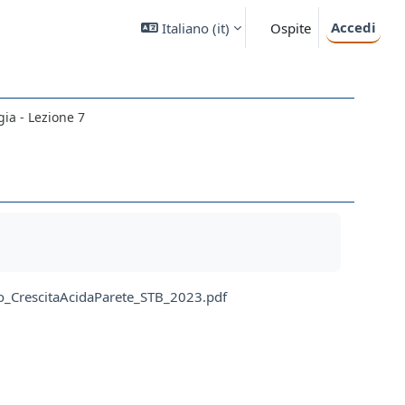
Accedi
Italiano ‎(it)‎
Ospite
ia - Lezione 7
co_CrescitaAcidaParete_STB_2023.pdf