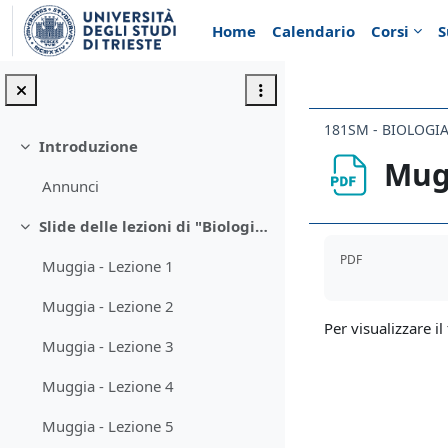
Vai al contenuto principale
Home
Calendario
Corsi
S
181SM - BIOLOGIA
Introduzione
Minimizza
Mugg
Annunci
Slide delle lezioni di "Biologia vegetale"
Minimizza
Aggregazione de
PDF
Muggia - Lezione 1
Muggia - Lezione 2
Per visualizzare il 
Muggia - Lezione 3
Muggia - Lezione 4
Muggia - Lezione 5