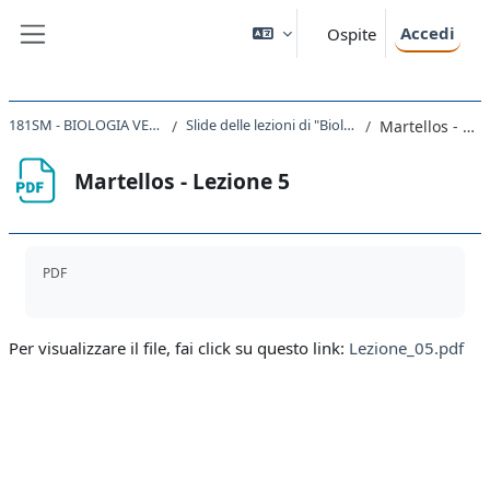
Vai al contenuto principale
Accedi
Ospite
Pannello laterale
181SM - BIOLOGIA VEGETALE 2022
Slide delle lezioni di "Biologia vegetale"
Martellos - Lezione 5
Martellos - Lezione 5
Aggregazione dei criteri
PDF
Per visualizzare il file, fai click su questo link:
Lezione_05.pdf