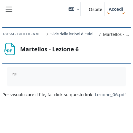
Vai al contenuto principale
Accedi
Ospite
Pannello laterale
181SM - BIOLOGIA VEGETALE 2022
Slide delle lezioni di "Biologia vegetale"
Martellos - Lezione 6
Martellos - Lezione 6
Aggregazione dei criteri
PDF
Per visualizzare il file, fai click su questo link:
Lezione_06.pdf