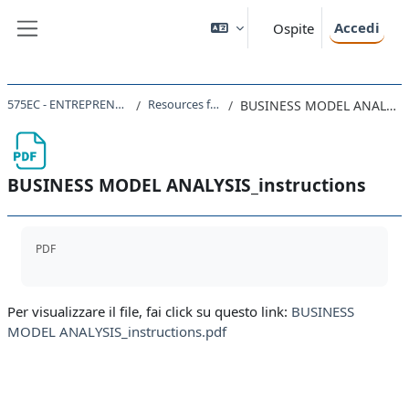
Vai al contenuto principale
Accedi
Ospite
Pannello laterale
575EC - ENTREPRENEURSHIP 2022
Resources for groups
BUSINESS MODEL ANALYSIS_instructions
BUSINESS MODEL ANALYSIS_instructions
Aggregazione dei criteri
PDF
Per visualizzare il file, fai click su questo link:
BUSINESS
MODEL ANALYSIS_instructions.pdf