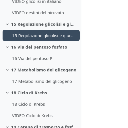
VIDEO glicolisi in italiano
VIDEO destini del piruvato
15 Regolazione glicolisi e gluconeogenesi
Minimizza
15 Regolazione glicolisi e gluconeogenesi
16 Via del pentoso fosfato
Minimizza
16 Via del pentoso P
17 Metabolismo del glicogeno
Minimizza
17 Metabolismo del glicogeno
18 Ciclo di Krebs
Minimizza
18 Ciclo di Krebs
VIDEO Ciclo di Krebs
19 Catena di trasporto e fosforilazione ossidativa