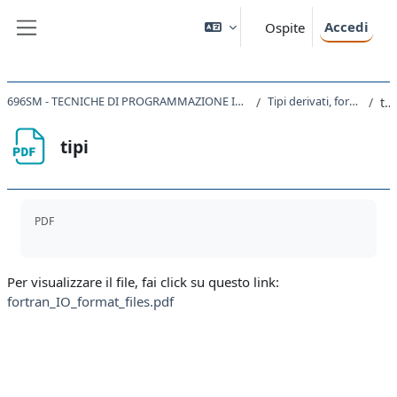
Vai al contenuto principale
Accedi
Ospite
Pannello laterale
696SM - TECNICHE DI PROGRAMMAZIONE IN CHIMICA COMPUTAZIONALE 2022
Tipi derivati, formato e files
tipi
tipi
Aggregazione dei criteri
PDF
Per visualizzare il file, fai click su questo link:
fortran_IO_format_files.pdf