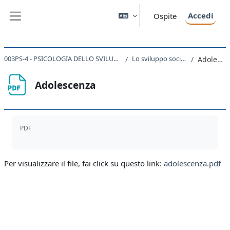
Vai al contenuto principale
Accedi
Ospite
Pannello laterale
003PS-4 - PSICOLOGIA DELLO SVILUPPO - MOD. B 2022
Lo sviluppo socio emotivo
Adolescenza
Adolescenza
Aggregazione dei criteri
PDF
Per visualizzare il file, fai click su questo link:
adolescenza.pdf