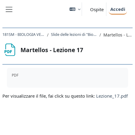
Vai al contenuto principale
Accedi
Ospite
Pannello laterale
181SM - BIOLOGIA VEGETALE 2022
Slide delle lezioni di "Biologia vegetale"
Martellos - Lezione 17
Martellos - Lezione 17
Aggregazione dei criteri
PDF
Per visualizzare il file, fai click su questo link:
Lezione_17.pdf