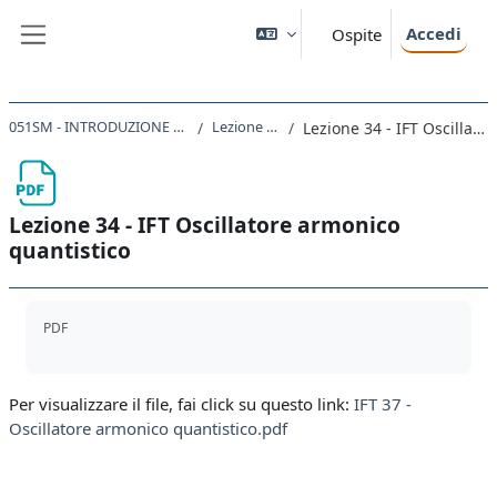
Vai al contenuto principale
Accedi
Ospite
Pannello laterale
051SM - INTRODUZIONE ALLA FISICA TEORICA 2022
Lezione 34 - 01/06/23
Lezione 34 - IFT Oscillatore armonico quantistico
Lezione 34 - IFT Oscillatore armonico
quantistico
Aggregazione dei criteri
PDF
Per visualizzare il file, fai click su questo link:
IFT 37 -
Oscillatore armonico quantistico.pdf