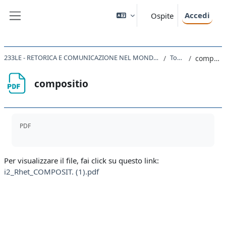
Vai al contenuto principale
Accedi
Ospite
Pannello laterale
233LE - RETORICA E COMUNICAZIONE NEL MONDO ROMANO 2022
Topic 5
compositio
compositio
Aggregazione dei criteri
PDF
Per visualizzare il file, fai click su questo link:
i2_Rhet_COMPOSIT. (1).pdf