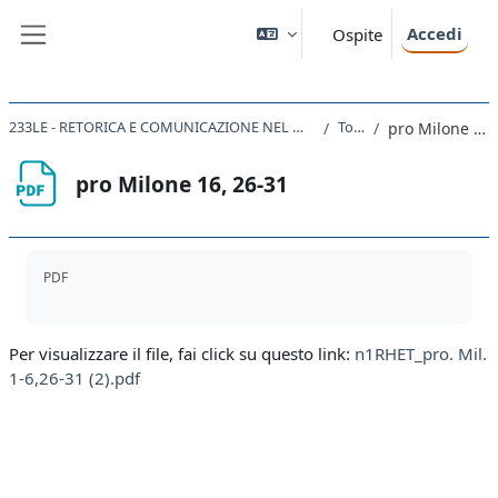
Vai al contenuto principale
Accedi
Ospite
Pannello laterale
233LE - RETORICA E COMUNICAZIONE NEL MONDO ROMANO 2022
Topic 8
pro Milone 16, 26-31
pro Milone 16, 26-31
Aggregazione dei criteri
PDF
Per visualizzare il file, fai click su questo link:
n1RHET_pro. Mil.
1-6,26-31 (2).pdf