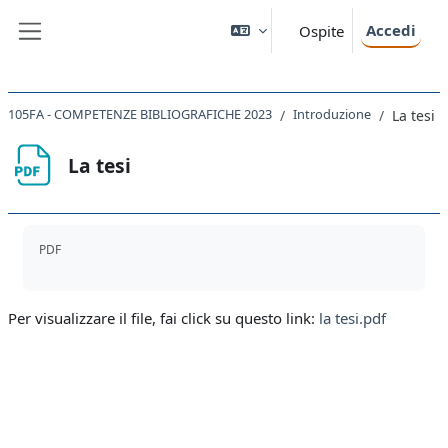
Vai al contenuto principale
Accedi
Ospite
Pannello laterale
105FA - COMPETENZE BIBLIOGRAFICHE 2023
Introduzione
La tesi
La tesi
Aggregazione dei criteri
PDF
Per visualizzare il file, fai click su questo link:
la tesi.pdf