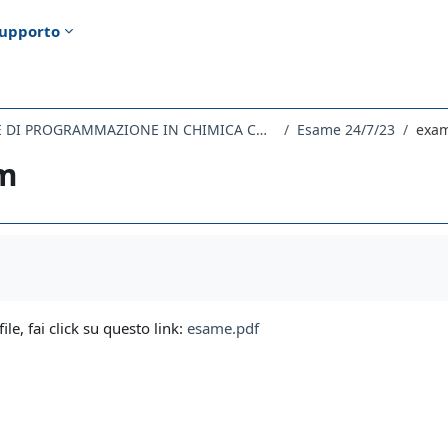
upporto
696SM - TECNICHE DI PROGRAMMAZIONE IN CHIMICA COMPUTAZIONALE 2022
Esame 24/7/23
exa
m
i criteri
file, fai click su questo link:
esame.pdf