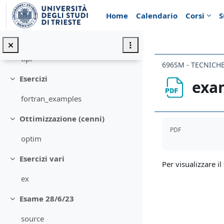
Minimizza
Vai al contenuto principale
Home
Calendario
Corsi
S
global_make
Tipi derivati, formato e files
Minimizza
tipi
Esercizi
exa
Minimizza
fortran_examples
Ottimizzazione (cenni)
Aggregazione de
Minimizza
PDF
optim
Esercizi vari
Minimizza
Per visualizzare il 
ex
Esame 28/6/23
Minimizza
source