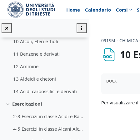
Vai al contenuto principale
7 Le reazioni in Chimica Organica
Home
Calendario
Corsi
S
8 Reazioni degli alcheni
9 Alogenoalcani
091SM - CHIMICA
10 Alcoli, Eteri e Tioli
10 E
11 Benzene e derivati
12 Ammine
Aggregazione de
13 Aldeidi e chetoni
DOCX
14 Acidi carbossilici e derivati
Per visualizzare il 
Esercitazioni
Minimizza
2-3 Esercizi in classe Acidi e Basi STUDENTI
4-5 Esercizi in classe Alcani Alcheni Alchini STUDENTI