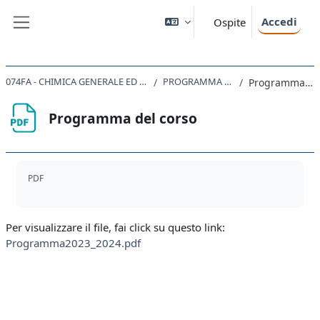
Vai al contenuto principale
Accedi
Ospite
Pannello laterale
074FA - CHIMICA GENERALE ED INORGANICA 2023
PROGRAMMA DEL CORSO
Programma del corso
Programma del corso
Aggregazione dei criteri
PDF
Per visualizzare il file, fai click su questo link:
Programma2023_2024.pdf