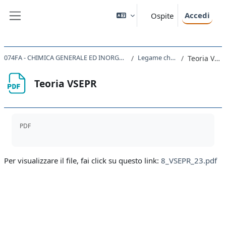
Vai al contenuto principale
Accedi
Ospite
Pannello laterale
074FA - CHIMICA GENERALE ED INORGANICA 2023
Legame chimico
Teoria VSEPR
Teoria VSEPR
Aggregazione dei criteri
PDF
Per visualizzare il file, fai click su questo link:
8_VSEPR_23.pdf