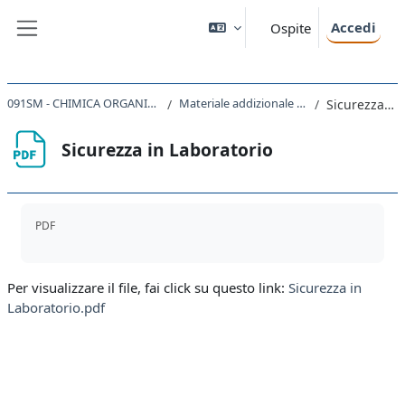
Vai al contenuto principale
Accedi
Ospite
Pannello laterale
091SM - CHIMICA ORGANICA CON LABORATORIO 2023
Materiale addizionale per la parte di laboratorio
Sicurezza in Laboratorio
Sicurezza in Laboratorio
Aggregazione dei criteri
PDF
Per visualizzare il file, fai click su questo link:
Sicurezza in
Laboratorio.pdf