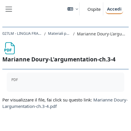
Vai al contenuto principale
Accedi
Ospite
Pannello laterale
027LM - LINGUA FRANCESE I 2023
Materiali per l'esame
Marianne Doury-L'argumentation-ch.3-4
Marianne Doury-L'argumentation-ch.3-4
Aggregazione dei criteri
PDF
Per visualizzare il file, fai click su questo link:
Marianne Doury-
Largumentation-ch.3-4.pdf