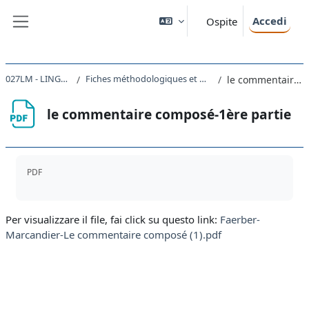
Vai al contenuto principale
Accedi
Ospite
Pannello laterale
027LM - LINGUA FRANCESE I 2023
Fiches méthodologiques et matériels divers (pour approfondir les sujets abordés pendant le cours)
le commentaire composé-1ère partie
le commentaire composé-1ère partie
Aggregazione dei criteri
PDF
Per visualizzare il file, fai click su questo link:
Faerber-
Marcandier-Le commentaire composé (1).pdf