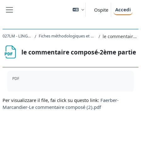
Vai al contenuto principale
Accedi
Ospite
Pannello laterale
027LM - LINGUA FRANCESE I 2023
Fiches méthodologiques et matériels divers (pour approfondir les sujets abordés pendant le cours)
le commentaire composé-2ème partie
le commentaire composé-2ème partie
Aggregazione dei criteri
PDF
Per visualizzare il file, fai click su questo link:
Faerber-
Marcandier-Le commentaire composé (2).pdf