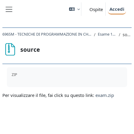
Vai al contenuto principale
Accedi
Ospite
Pannello laterale
696SM - TECNICHE DI PROGRAMMAZIONE IN CHIMICA COMPUTAZIONALE 2022
Esame 13/9/23
source
source
Aggregazione dei criteri
ZIP
Per visualizzare il file, fai click su questo link:
exam.zip