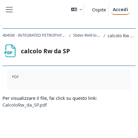
Vai al contenuto principale
Accedi
Ospite
Pannello laterale
404SM - INTEGRATED PETROPHYSICS 2023
Slides Well-logging
calcolo Rw da SP
calcolo Rw da SP
Aggregazione dei criteri
PDF
Per visualizzare il file, fai click su questo link:
CalcoloRw_da_SP.pdf