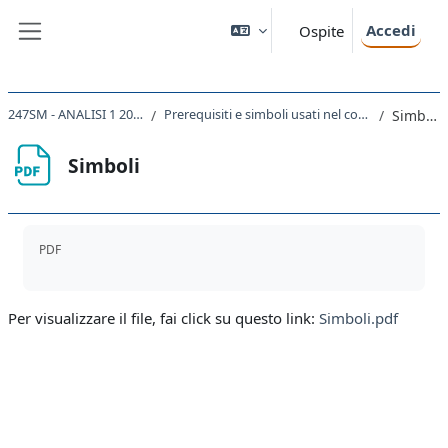
Vai al contenuto principale
Accedi
Ospite
Pannello laterale
247SM - ANALISI 1 2023
Prerequisiti e simboli usati nel corso
Simboli
Simboli
Aggregazione dei criteri
PDF
Per visualizzare il file, fai click su questo link:
Simboli.pdf