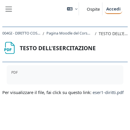
Vai al contenuto principale
Accedi
Ospite
Pannello laterale
004GI - DIRITTO COSTITUZIONALE 2023
Pagina Moodle del Corso di Diritto costituzionale
TESTO DELL'ESERCITAZIONE
TESTO DELL'ESERCITAZIONE
Aggregazione dei criteri
PDF
Per visualizzare il file, fai click su questo link:
eser1-diritti.pdf