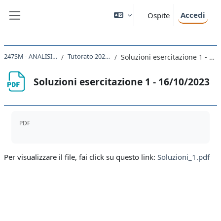
Vai al contenuto principale
Accedi
Ospite
Pannello laterale
247SM - ANALISI 1 2023
Tutorato 2023 M - Z
Soluzioni esercitazione 1 - 16/10/2023
Soluzioni esercitazione 1 - 16/10/2023
Aggregazione dei criteri
PDF
Per visualizzare il file, fai click su questo link:
Soluzioni_1.pdf