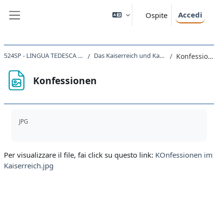
Vai al contenuto principale
Accedi
Ospite
Pannello laterale
524SP - LINGUA TEDESCA I 2023
Das Kaiserreich und Kapitel 2
Konfessionen
Konfessionen
Aggregazione dei criteri
JPG
Per visualizzare il file, fai click su questo link:
KOnfessionen im
Kaiserreich.jpg