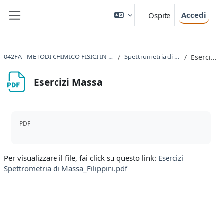
Vai al contenuto principale
Accedi
Ospite
Pannello laterale
042FA - METODI CHIMICO FISICI IN CHIMICA ORGANICA 2023
Spettrometria di Massa_Filippini
Esercizi Massa
Esercizi Massa
Aggregazione dei criteri
PDF
Per visualizzare il file, fai click su questo link:
Esercizi
Spettrometria di Massa_Filippini.pdf