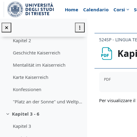
Vai al contenuto principale
Wie schreibe ich eine E-Mail an Dozierende?
Home
Calendario
Corsi
S
Leitfaden Uni Kassel
Das Kaiserreich und Kapitel 2
Minimizza
524SP - LINGUA T
Kapitel 2
Kapi
Geschichte Kaiserreich
Mentalität im Kaiserreich
Aggregazione de
Karte Kaiserreich
PDF
Konfessionen
Per visualizzare il 
"Platz an der Sonne" und Weltpolitik
Kapitel 3 - 6
Minimizza
Kapitel 3