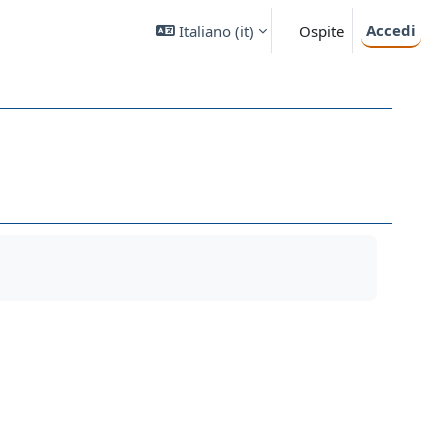
Accedi
Italiano ‎(it)‎
Ospite