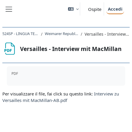
Vai al contenuto principale
Accedi
Ospite
Pannello laterale
524SP - LINGUA TEDESCA I 2023
Weimarer Republik 1919 - 1933
Versailles - Interview mit MacMillan
Versailles - Interview mit MacMillan
Aggregazione dei criteri
PDF
Per visualizzare il file, fai click su questo link:
Interview zu
Versailles mit MacMillan-AB.pdf