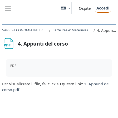
Vai al contenuto principale
Accedi
Ospite
Pannello laterale
544SP - ECONOMIA INTERNAZIONALE 2023 - 2024
Parte Reale: Materiale integrativo al manuale
4. Appunti del corso
4. Appunti del corso
Aggregazione dei criteri
PDF
Per visualizzare il file, fai click su questo link:
1. Appunti del
corso.pdf